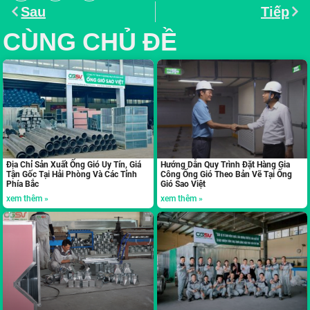
Sau
Tiếp
CÙNG CHỦ ĐỀ
Địa Chỉ Sản Xuất Ống Gió Uy Tín, Giá
Hướng Dẫn Quy Trình Đặt Hàng Gia
Tận Gốc Tại Hải Phòng Và Các Tỉnh
Công Ống Gió Theo Bản Vẽ Tại Ống
Phía Bắc
Gió Sao Việt
xem thêm »
xem thêm »