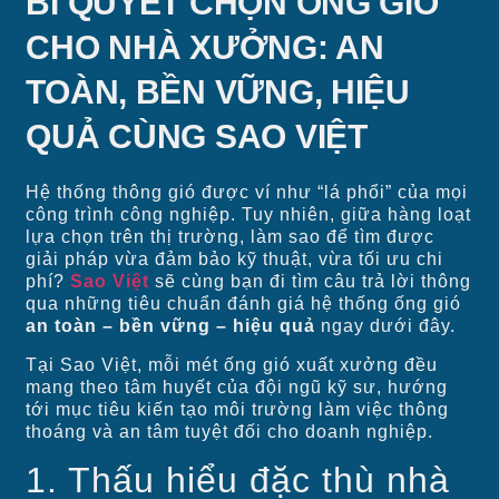
BÍ QUYẾT CHỌN ỐNG GIÓ
CHO NHÀ XƯỞNG: AN
TOÀN, BỀN VỮNG, HIỆU
QUẢ CÙNG SAO VIỆT
Hệ thống thông gió được ví như “lá phổi” của mọi
công trình công nghiệp. Tuy nhiên, giữa hàng loạt
lựa chọn trên thị trường, làm sao để tìm được
giải pháp vừa đảm bảo kỹ thuật, vừa tối ưu chi
phí?
Sao Việt
sẽ cùng bạn đi tìm câu trả lời thông
qua những tiêu chuẩn đánh giá hệ thống ống gió
an toàn – bền vững – hiệu quả
ngay dưới đây.
Tại Sao Việt, mỗi mét ống gió xuất xưởng đều
mang theo tâm huyết của đội ngũ kỹ sư, hướng
tới mục tiêu kiến tạo môi trường làm việc thông
thoáng và an tâm tuyệt đối cho doanh nghiệp.
1. Thấu hiểu đặc thù nhà