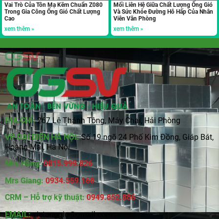
Vai Trò Của Tôn Mạ Kẽm Chuẩn Z080
Mối Liên Hệ Giữa Chất Lượng Ống Gió
Trong Gia Công Ống Gió Chất Lượng
Và Sức Khỏe Đường Hô Hấp Của Nhân
Cao
Viên Văn Phòng
xem thêm »
xem thêm »
ĐỊA CHỈ:
267 Lê Thánh Tông, Máy Chai, Hải Phòng
VP ĐẠI DIỆN HÀ NỘI:
Số 19 ngõ 24 Phố Kim Đồng, Giáp Bát,
Hoàng Mai, Hà Nội
Mrs Hằng:
0815
.
999.826
Mrs Giang:
0934.559.168
CRM – Hỗ trợ kỹ thuật:
0949.852.886
EMAIL:
vietonggio@gmail.com