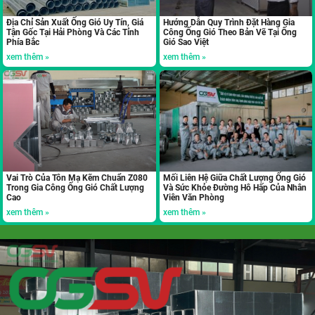
Địa Chỉ Sản Xuất Ống Gió Uy Tín, Giá
Hướng Dẫn Quy Trình Đặt Hàng Gia
Tận Gốc Tại Hải Phòng Và Các Tỉnh
Công Ống Gió Theo Bản Vẽ Tại Ống
Phía Bắc
Gió Sao Việt
xem thêm »
xem thêm »
Vai Trò Của Tôn Mạ Kẽm Chuẩn Z080
Mối Liên Hệ Giữa Chất Lượng Ống Gió
Trong Gia Công Ống Gió Chất Lượng
Và Sức Khỏe Đường Hô Hấp Của Nhân
Cao
Viên Văn Phòng
xem thêm »
xem thêm »