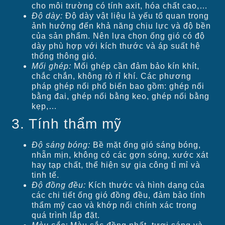
cho môi trường có tính axit, hóa chất cao,…
Độ dày:
Độ dày vật liệu là yếu tố quan trọng
ảnh hưởng đến khả năng chịu lực và độ bền
của sản phẩm. Nên lựa chọn ống gió có độ
dày phù hợp với kích thước và áp suất hệ
thống thông gió.
Mối ghép:
Mối ghép cần đảm bảo kín khít,
chắc chắn, không rò rỉ khí. Các phương
pháp ghép nối phổ biến bao gồm: ghép nối
bằng đai, ghép nối bằng keo, ghép nối bằng
kẹp,…
3. Tính thẩm mỹ
Độ sáng bóng:
Bề mặt ống gió sáng bóng,
nhẵn mịn, không có các gợn sóng, xước xát
hay tạp chất, thể hiện sự gia công tỉ mỉ và
tinh tế.
Độ đồng đều:
Kích thước và hình dạng của
các chi tiết ống gió đồng đều, đảm bảo tính
thẩm mỹ cao và khớp nối chính xác trong
quá trình lắp đặt.