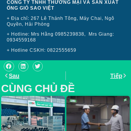
CÔNG TY TNHH THƯƠNG MẠI VÀ SẢN XUẤT
ỐNG GIÓ SAO VIỆT
+ Địa chỉ: 267 Lê Thánh Tông, Máy Chai, Ngô
Quyền, Hải Phòng
+ Hotline: Mrs Hằng 0985239838, Mrs Giang:
0934559168
+ Hotline CSKH: 0822555659
Sau
Tiếp
CÙNG CHỦ ĐỀ