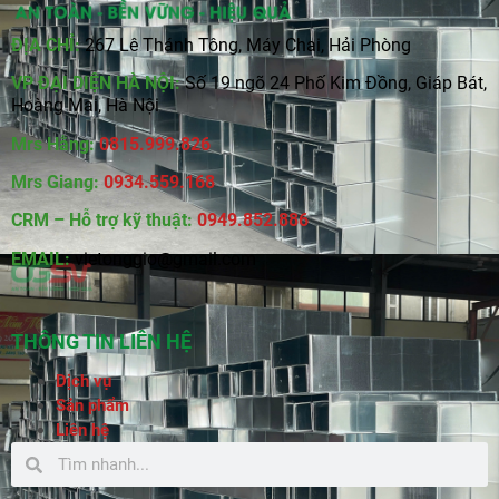
ĐỊA CHỈ:
267 Lê Thánh Tông, Máy Chai, Hải Phòng
VP ĐẠI DIỆN HÀ NỘI:
Số 19 ngõ 24 Phố Kim Đồng, Giáp Bát,
Hoàng Mai, Hà Nội
Mrs Hằng:
0815
.
999.826
Mrs Giang:
0934.559.168
CRM – Hỗ trợ kỹ thuật:
0949.852.886
EMAIL:
vietonggio@gmail.com
THÔNG TIN LIÊN HỆ
Dịch vụ
Sản phẩm
Liên hệ