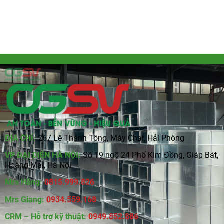
ĐỊA CHỈ:
267 Lê Thánh Tông, Máy Chai, Hải Phòng
VP ĐẠI DIỆN HÀ NỘI:
Số 19 ngõ 24 Phố Kim Đồng, Giáp Bát,
Hoàng Mai, Hà Nội
Mrs Hằng:
0815
.
999.826
Mrs Giang:
0934.559.168
CRM – Hỗ trợ kỹ thuật:
0949.852.886