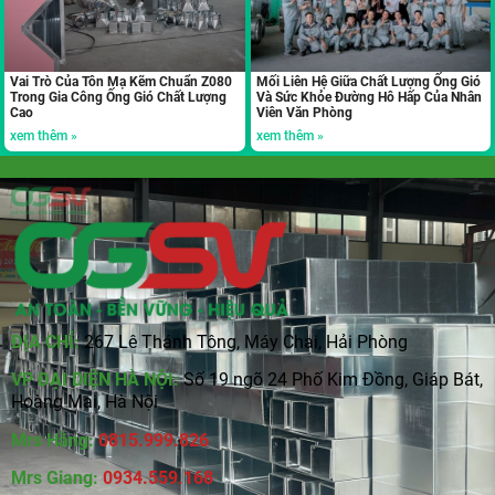
Vai Trò Của Tôn Mạ Kẽm Chuẩn Z080
Mối Liên Hệ Giữa Chất Lượng Ống Gió
Trong Gia Công Ống Gió Chất Lượng
Và Sức Khỏe Đường Hô Hấp Của Nhân
Cao
Viên Văn Phòng
xem thêm »
xem thêm »
ĐỊA CHỈ:
267 Lê Thánh Tông, Máy Chai, Hải Phòng
VP ĐẠI DIỆN HÀ NỘI:
Số 19 ngõ 24 Phố Kim Đồng, Giáp Bát,
Hoàng Mai, Hà Nội
Mrs Hằng:
0815
.
999.826
Mrs Giang:
0934.559.168