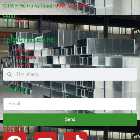
CRM – Hỗ trợ kỹ thuật:
0949.852.886
EMAIL:
vietonggio@gmail.com
THÔNG TIN LIÊN HỆ
Dịch vụ
Sản phẩm
Liên hệ
THEO DÕI
Send
SOCIAL: