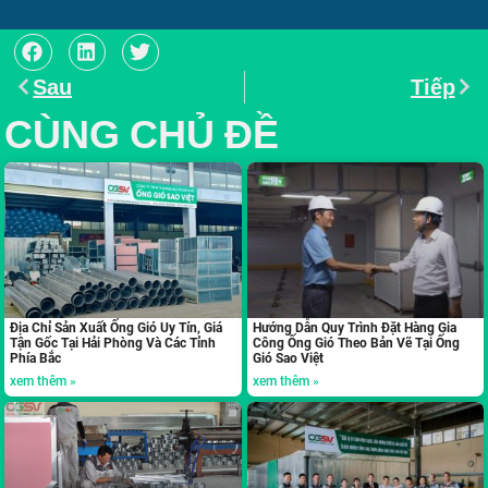
Sau
Tiếp
CÙNG CHỦ ĐỀ
Địa Chỉ Sản Xuất Ống Gió Uy Tín, Giá
Hướng Dẫn Quy Trình Đặt Hàng Gia
Tận Gốc Tại Hải Phòng Và Các Tỉnh
Công Ống Gió Theo Bản Vẽ Tại Ống
Phía Bắc
Gió Sao Việt
xem thêm »
xem thêm »