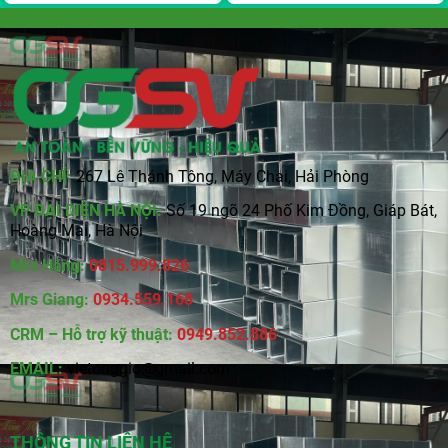
ĐỊA CHỈ:
267 Lê Thánh Tông, Máy Chai, Hải Phòng
VP ĐẠI DIỆN HÀ NỘI:
Số 19 ngõ 24 Phố Kim Đồng, Giáp Bát,
Hoàng Mai, Hà Nội
Mrs Hằng:
0815
.
999.826
Mrs Giang:
0934.559.168
CRM – Hỗ trợ kỹ thuật:
0949.852.886
EMAIL:
vietonggio@gmail.com
THÔNG TIN LIÊN HỆ