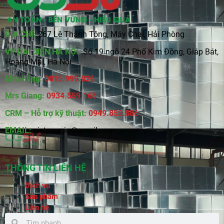
ĐỊA CHỈ:
267 Lê Thánh Tông, Máy Chai, Hải Phòng
VP ĐẠI DIỆN HÀ NỘI:
Số 19 ngõ 24 Phố Kim Đồng, Giáp Bát,
Hoàng Mai, Hà Nội
Mrs Hằng:
0815
.
999.826
Mrs Giang:
0934.559.168
CRM – Hỗ trợ kỹ thuật:
0949.852.886
EMAIL:
vietonggio@gmail.com
THÔNG TIN LIÊN HỆ
Dịch vụ
Sản phẩm
Liên hệ