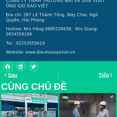
CÔNG TY TNHH THƯƠNG MẠI VÀ SẢN XUẤT
ỐNG GIÓ SAO VIỆT
Địa chỉ: 267 Lê Thánh Tông, Máy Chai, Ngô
Quyền, Hải Phòng
Hotline: Mrs Hằng 0985239838, Mrs Giang:
0934559168
Tel : 02253555619
Website: www.dieuhoasaoviet.vn
Sau
Tiếp
CÙNG CHỦ ĐỀ