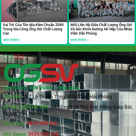
Vai Trò Của Tôn Mạ Kẽm Chuẩn Z080
Mối Liên Hệ Giữa Chất Lượng Ống Gió
Trong Gia Công Ống Gió Chất Lượng
Và Sức Khỏe Đường Hô Hấp Của Nhân
Cao
Viên Văn Phòng
xem thêm »
xem thêm »
ĐỊA CHỈ:
267 Lê Thánh Tông, Máy Chai, Hải Phòng
VP ĐẠI DIỆN HÀ NỘI:
Số 19 ngõ 24 Phố Kim Đồng, Giáp Bát,
Hoàng Mai, Hà Nội
Mrs Hằng:
0815
.
999.826
Mrs Giang:
0934.559.168