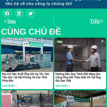
liên hệ về cho công ty chúng tôi!
Sau
Tiếp
CÙNG CHỦ ĐỀ
Địa Chỉ Sản Xuất Ống Gió Uy Tín, Giá
Hướng Dẫn Quy Trình Đặt Hàng Gia
Tận Gốc Tại Hải Phòng Và Các Tỉnh
Công Ống Gió Theo Bản Vẽ Tại Ống
Phía Bắc
Gió Sao Việt
xem thêm »
xem thêm »