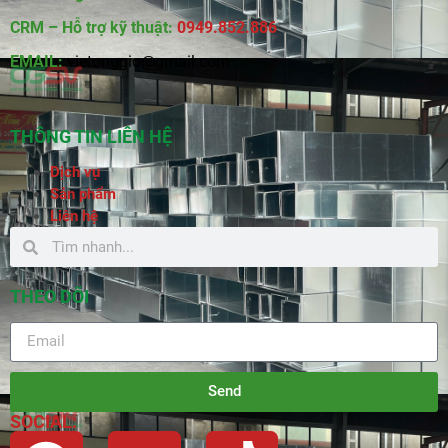
CRM – Hỗ trợ kỹ thuật:
0949.852.886
EMAIL:
vietonggio@gmail.com
THÔNG TIN LIÊN HỆ
Dịch vụ
Sản phẩm
Liên hệ
THEO DÕI
Send
SOCIAL: