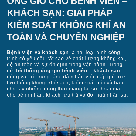
ỐNG GIÓ CHO BỆNH VIỆN –
KHÁCH SẠN: GIẢI PHÁP
KIỂM SOÁT KHÔNG KHÍ AN
TOÀN VÀ CHUYÊN NGHIỆP
Bệnh viện và khách sạn
là hai loại hình công
trình có yêu cầu rất cao về chất lượng không khí,
độ an toàn và sự ổn định trong vận hành. Trong
đó,
hệ thống ống gió bệnh viện – khách sạn
đóng vai trò trung tâm, đảm bảo việc cấp gió tươi,
lưu thông không khí sạch, kiểm soát mùi và hạn
chế lây nhiễm, đồng thời mang lại sự thoải mái
cho bệnh nhân, khách lưu trú và đội ngũ nhân sự.