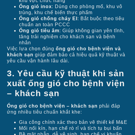
khu vực chức năng
Ống gió inox
: Dùng cho phòng mổ, khu vô
trùng, khu chế biến thực phẩm
Ống gió chống cháy EI
: Bắt buộc theo tiêu
chuẩn an toàn PCCC
Ống gió tiêu âm
: Giúp không gian yên tĩnh,
tăng trải nghiệm cho khách sạn và bệnh
nhân
Việc lựa chọn đúng
ống gió cho bệnh viện và
khách sạn
giúp đảm bảo cả hiệu quả kỹ thuật và
yêu cầu vận hành lâu dài.
3. Yêu cầu kỹ thuật khi sản
xuất ống gió cho bệnh viện
– khách sạn
Ống gió cho bệnh viện – khách sạn
phải đáp
ứng nhiều tiêu chuẩn khắt khe:
Gia công chính xác theo bản vẽ thiết kế M&E
Mối nối kín, hạn chế rò rỉ và tích tụ bụi bẩn
Bề mặt nhẵn, dễ vệ sinh, hạn chế vi khuẩn