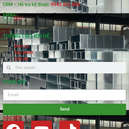
CRM – Hỗ trợ kỹ thuật:
0949.852.886
EMAIL:
vietonggio@gmail.com
THÔNG TIN LIÊN HỆ
Dịch vụ
Sản phẩm
Liên hệ
THEO DÕI
Send
SOCIAL: