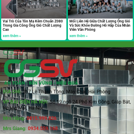
Vai Trò Của Tôn Mạ Kẽm Chuẩn Z080
Mối Liên Hệ Giữa Chất Lượng Ống Gió
Trong Gia Công Ống Gió Chất Lượng
Và Sức Khỏe Đường Hô Hấp Của Nhân
Cao
Viên Văn Phòng
xem thêm »
xem thêm »
ĐỊA CHỈ:
267 Lê Thánh Tông, Máy Chai, Hải Phòng
VP ĐẠI DIỆN HÀ NỘI:
Số 19 ngõ 24 Phố Kim Đồng, Giáp Bát,
Hoàng Mai, Hà Nội
Mrs Hằng:
0815
.
999.826
Mrs Giang:
0934.559.168