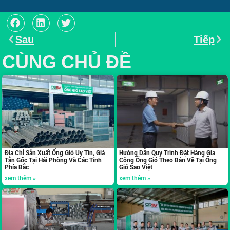
Sau
Tiếp
CÙNG CHỦ ĐỀ
Địa Chỉ Sản Xuất Ống Gió Uy Tín, Giá
Hướng Dẫn Quy Trình Đặt Hàng Gia
Tận Gốc Tại Hải Phòng Và Các Tỉnh
Công Ống Gió Theo Bản Vẽ Tại Ống
Phía Bắc
Gió Sao Việt
xem thêm »
xem thêm »