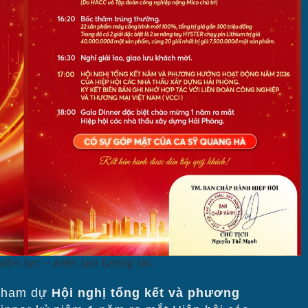
ồn lực – kiến tạo tương lai.
 tham dự
Hội nghị tổng kết và phương