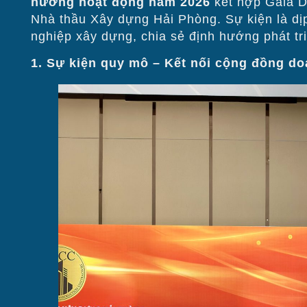
hướng hoạt động năm 2026
kết hợp Gala D
Nhà thầu Xây dựng Hải Phòng. Sự kiện là dị
nghiệp xây dựng, chia sẻ định hướng phát tr
1. Sự kiện quy mô – Kết nối cộng đồng d