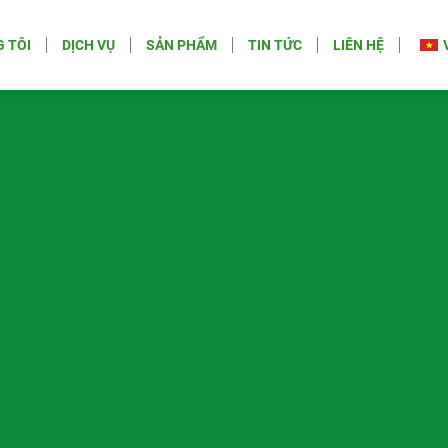
 TÔI
DỊCH VỤ
SẢN PHẨM
TIN TỨC
LIÊN HỆ