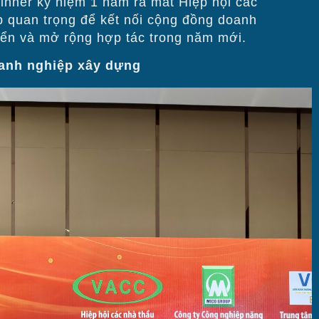
inner kỷ niệm 1 năm ra mắt Hiệp hội các
p quan trọng để kết nối cộng đồng doanh
iển và mở rộng hợp tác trong năm mới.
oanh nghiệp xây dựng