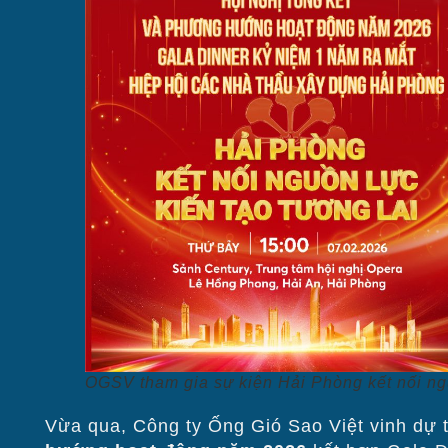
OGSV tham gia sự kiện Hải Phòng kết nối ngu
Vừa qua, Công ty Ống Gió Sao Việt vinh dự