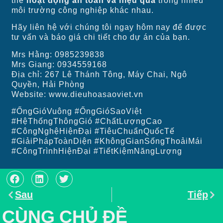
thể
hoạt động an toàn và hiệu quả
trong nhiều
môi trường công nghiệp khác nhau.
Hãy liên hệ với chúng tôi ngay hôm nay để được
tư vấn và báo giá chi tiết cho dự án của bạn.
Mrs Hằng: 0985239838
Mrs Giang: 0934559168
Địa chỉ: 267 Lê Thánh Tông, Máy Chai, Ngô
Quyền, Hải Phòng
Website: www.dieuhoasaoviet.vn
#ỐngGióVuông #ỐngGióSaoViệt
#HệThốngThôngGió #ChấtLượngCao
#CôngNghệHiệnĐại #TiêuChuẩnQuốcTế
#GiảiPhápToànDiện #KhôngGianSốngThoảiMái
#CôngTrìnhHiệnĐại #TiếtKiệmNăngLượng
Sau
Tiếp
CÙNG CHỦ ĐỀ