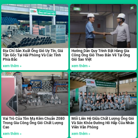
Địa Chỉ Sản Xuất Ống Gió Uy Tín, Giá
Hướng Dẫn Quy Trình Đặt Hàng Gia
Tận Gốc Tại Hải Phòng Và Các Tỉnh
Công Ống Gió Theo Bản Vẽ Tại Ống
Phía Bắc
Gió Sao Việt
xem thêm »
xem thêm »
Vai Trò Của Tôn Mạ Kẽm Chuẩn Z080
Mối Liên Hệ Giữa Chất Lượng Ống Gió
Trong Gia Công Ống Gió Chất Lượng
Và Sức Khỏe Đường Hô Hấp Của Nhân
Cao
Viên Văn Phòng
xem thêm »
xem thêm »