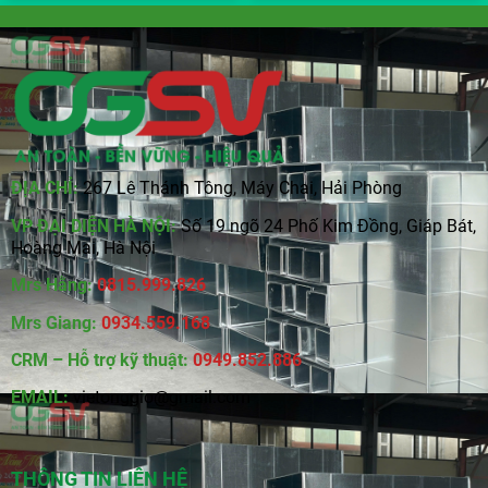
ĐỊA CHỈ:
267 Lê Thánh Tông, Máy Chai, Hải Phòng
VP ĐẠI DIỆN HÀ NỘI:
Số 19 ngõ 24 Phố Kim Đồng, Giáp Bát,
Hoàng Mai, Hà Nội
Mrs Hằng:
0815
.
999.826
Mrs Giang:
0934.559.168
CRM – Hỗ trợ kỹ thuật:
0949.852.886
EMAIL:
vietonggio@gmail.com
THÔNG TIN LIÊN HỆ