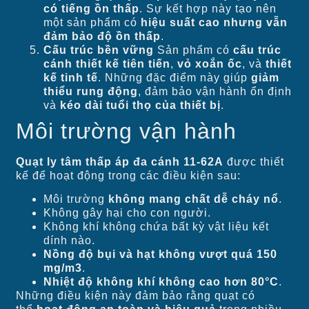
có tiếng ồn thấp
. Sự kết hợp này tạo nên
một sản phẩm có
hiệu suất cao nhưng vẫn
đảm bảo độ ồn thấp
.
Cấu trúc bền vững
Sản phẩm có
cấu trúc
cánh thiết kế tiên tiến
,
vỏ xoắn ốc
, và
thiết
kế tinh tế
. Những đặc điểm này giúp
giảm
thiểu rung động
, đảm bảo vận hành ổn định
và
kéo dài tuổi thọ của thiết bị
.
Môi trường vận hành
Quạt ly tâm thấp áp đa cánh 11-62A
được thiết
kế để hoạt động trong các điều kiện sau:
Môi trường
không mang chất dễ cháy nổ
.
Không gây hại cho con người.
Không khí không chứa bất kỳ vật liệu kết
dính nào.
Nồng độ bụi và hạt không vượt quá 150
mg/m3
.
Nhiệt độ không khí không cao hơn 80°C
.
Những điều kiện này đảm bảo rằng quạt có