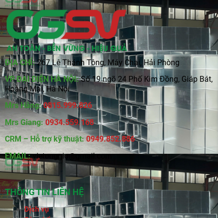
ĐỊA CHỈ:
267 Lê Thánh Tông, Máy Chai, Hải Phòng
VP ĐẠI DIỆN HÀ NỘI:
Số 19 ngõ 24 Phố Kim Đồng, Giáp Bát,
Hoàng Mai, Hà Nội
Mrs Hằng:
0815
.
999.826
Mrs Giang:
0934.559.168
CRM – Hỗ trợ kỹ thuật:
0949.852.886
EMAIL:
vietonggio@gmail.com
THÔNG TIN LIÊN HỆ
Dịch vụ