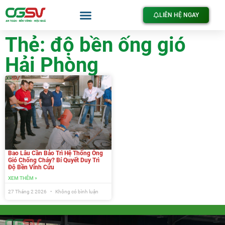
LIÊN HỆ NGAY
Thẻ: độ bền ống gió
Hải Phòng
Bao Lâu Cần Bảo Trì Hệ Thống Ống
Gió Chống Cháy? Bí Quyết Duy Trì
Độ Bền Vĩnh Cửu
XEM THÊM »
27 Tháng 2 2026
Không có bình luận