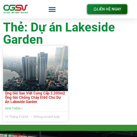
LIÊN HỆ NGAY
Thẻ: Dự án Lakeside
Garden
Ống Gió Sao Việt Cung Cấp 2.200m2
Ống Gió Chống Cháy EI60 Cho Dự
Án Lakeside Garden
XEM THÊM »
19 Tháng 5 2026
Không có bình luận