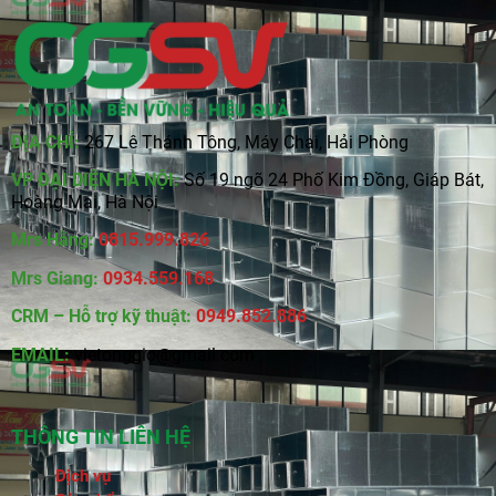
ĐỊA CHỈ:
267 Lê Thánh Tông, Máy Chai, Hải Phòng
VP ĐẠI DIỆN HÀ NỘI:
Số 19 ngõ 24 Phố Kim Đồng, Giáp Bát,
Hoàng Mai, Hà Nội
Mrs Hằng:
0815
.
999.826
Mrs Giang:
0934.559.168
CRM – Hỗ trợ kỹ thuật:
0949.852.886
EMAIL:
vietonggio@gmail.com
THÔNG TIN LIÊN HỆ
Dịch vụ