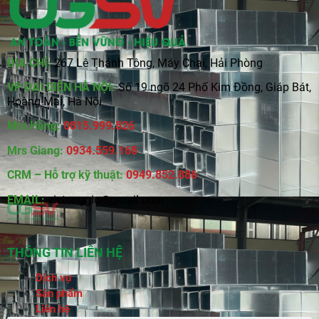
ĐỊA CHỈ:
267 Lê Thánh Tông, Máy Chai, Hải Phòng
VP ĐẠI DIỆN HÀ NỘI:
Số 19 ngõ 24 Phố Kim Đồng, Giáp Bát,
Hoàng Mai, Hà Nội
Mrs Hằng:
0815
.
999.826
Mrs Giang:
0934.559.168
CRM – Hỗ trợ kỹ thuật:
0949.852.886
EMAIL:
vietonggio@gmail.com
THÔNG TIN LIÊN HỆ
Dịch vụ
Sản phẩm
Liên hệ