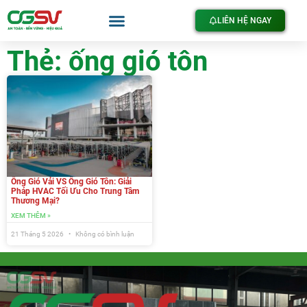
LIÊN HỆ NGAY
Thẻ: ống gió tôn
Ống Gió Vải VS Ống Gió Tôn: Giải
Pháp HVAC Tối Ưu Cho Trung Tâm
Thương Mại?
XEM THÊM »
21 Tháng 5 2026
Không có bình luận