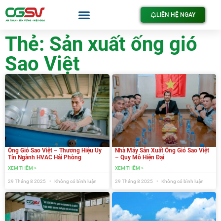
LIÊN HỆ NGAY
Thẻ: Sản xuất ống gió
Sao Việt
Ống Gió Sao Việt – Thương Hiệu Uy
Nhà Máy Sản Xuất Ống Gió Sao Việt
Tín Ngành HVAC Hải Phòng
– Quy Mô Hiện Đại
XEM THÊM »
XEM THÊM »
29 Tháng 8 2025
Không có bình luận
29 Tháng 8 2025
Không có bình luận