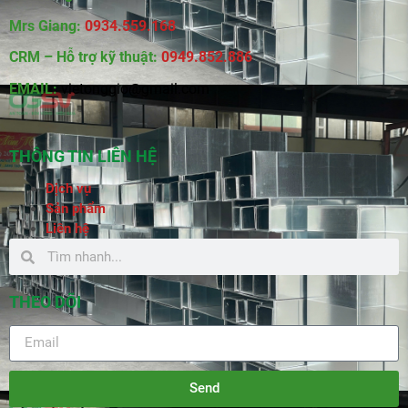
Mrs Giang:
0934.559.168
CRM – Hỗ trợ kỹ thuật:
0949.852.886
EMAIL:
vietonggio@gmail.com
THÔNG TIN LIÊN HỆ
Dịch vụ
Sản phẩm
Liên hệ
THEO DÕI
Send