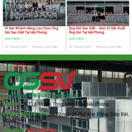
Vì Sao Khách Hàng Lựa Chọn Ống
Ống Gió Sao Việt – Đơn Vị Sản Xuất
Gió Sao Việt Tại Hải Phòng
Ống Gió Tại Hải Phòng
XEM THÊM »
XEM THÊM »
29 Tháng 8 2025
Không có bình luận
29 Tháng 8 2025
Không có bình luận
ĐỊA CHỈ:
267 Lê Thánh Tông, Máy Chai, Hải Phòng
VP ĐẠI DIỆN HÀ NỘI:
Số 19 ngõ 24 Phố Kim Đồng, Giáp Bát,
Hoàng Mai, Hà Nội
Mrs Hằng:
0815
.
999.826