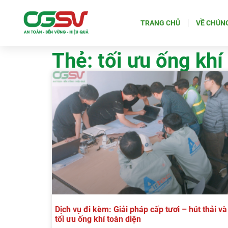
TRANG CHỦ
VỀ CHÚNG
Thẻ: tối ưu ống khí
Dịch vụ đi kèm: Giải pháp cấp tươi – hút thải và
tối ưu ống khí toàn diện