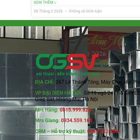
XEM THÊM »
28 Tháng 2 2026
Không có bình luận
ĐỊA CHỈ:
267 Lê Thánh Tông, Máy Chai, Hải Ph
VP ĐẠI DIỆN HÀ NỘI:
Số 19 ngõ 24 Phố Kim Đồ
Giáp Bát, Hoàng Mai, Hà Nội
Mrs Hằng:
0815
.
999.826
Mrs Giang:
0934.559.168
CRM – Hỗ trợ kỹ thuật:
0949.852.886