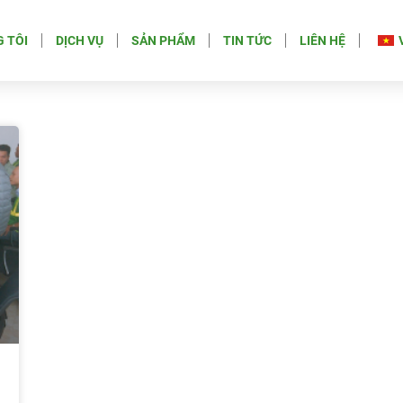
 TÔI
DỊCH VỤ
SẢN PHẨM
TIN TỨC
LIÊN HỆ