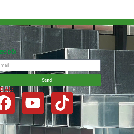
EO DÕI
Send
CIAL: