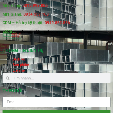
Mrs Hằng:
0815
.
999.826
Mrs Giang:
0934.559.168
CRM – Hỗ trợ kỹ thuật:
0949.852.886
EMAIL:
vietonggio@gmail.com
THÔNG TIN LIÊN HỆ
Dịch vụ
Sản phẩm
Liên hệ
THEO DÕI