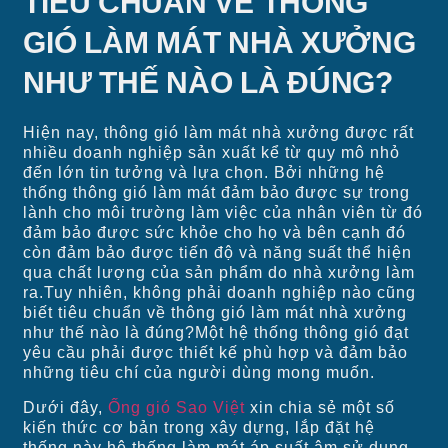
TIÊU CHUẨN VỀ THÔNG
GIÓ LÀM MÁT NHÀ XƯỞNG
NHƯ THẾ NÀO LÀ ĐÚNG?
Hiện nay, thông gió làm mát nhà xưởng được rất
nhiều doanh nghiệp sản xuất kể từ quy mô nhỏ
đến lớn tin tưởng và lựa chọn. Bởi những hệ
thống thông gió làm mát đảm bảo được sự trong
lành cho môi trường làm việc của nhân viên từ đó
đảm bảo được sức khỏe cho họ và bên cạnh đó
còn đảm bảo được tiến độ và năng suất thể hiện
qua chất lượng của sản phẩm do nhà xưởng làm
ra.Tuy nhiên, không phải doanh nghiệp nào cũng
biết tiêu chuẩn về thông gió làm mát nhà xưởng
như thế nào là đúng?Một hệ thống thông gió đạt
yêu cầu phải được thiết kế phù hợp và đảm bảo
những tiêu chí của người dùng mong muốn.
Dưới đây,
Ống gió Sao Việt
xin chia sẻ một số
kiến thức cơ bản trong xây dựng, lắp đặt hệ
thống này hệ thống làm mát áp suất âm sử dụng