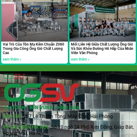
Vai Trò Của Tôn Mạ Kẽm Chuẩn Z080
Mối Liên Hệ Giữa Chất Lượng Ống Gió
Trong Gia Công Ống Gió Chất Lượng
Và Sức Khỏe Đường Hô Hấp Của Nhân
Cao
Viên Văn Phòng
xem thêm »
xem thêm »
ĐỊA CHỈ:
267 Lê Thánh Tông, Máy Chai, Hải Phòng
VP ĐẠI DIỆN HÀ NỘI:
Số 19 ngõ 24 Phố Kim Đồng, Giáp Bát,
Hoàng Mai, Hà Nội