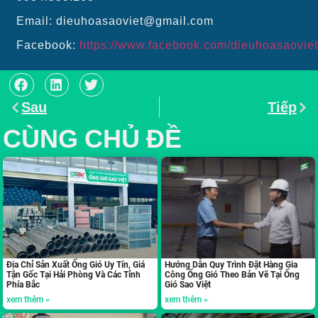
Email: dieuhoasaoviet@gmail.com
Facebook:
https://www.facebook.com/dieuhoasaoviet
Sau
Tiếp
CÙNG CHỦ ĐỀ
Địa Chỉ Sản Xuất Ống Gió Uy Tín, Giá
Hướng Dẫn Quy Trình Đặt Hàng Gia
Tận Gốc Tại Hải Phòng Và Các Tỉnh
Công Ống Gió Theo Bản Vẽ Tại Ống
Phía Bắc
Gió Sao Việt
xem thêm »
xem thêm »