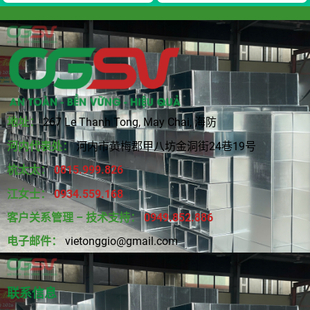
地址：
267 Le Thanh Tong, May Chai, 海防
河内代表处：
河内市黄梅郡甲八坊金洞街24巷19号
杭太太：
0815
.
999.826
江女士：
0934.559.168
客户关系管理 – 技术支持：
0949.852.886
电子邮件：
vietonggio@gmail.com
联系信息