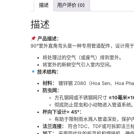
描述
用户评价 (0)
描述
产品描述：
90°室外直角弯头是一种专用管道配件，设计用
将处理过的空气（或废气）排到室外。
将室外的新鲜空气引入室内空间。
技术结构：
材料：
镀锌钢 Z080（Hoa Sen、Hoa Ph
防虫网：
方孔钢网或不锈钢网尺寸
≤10毫米×
彻底防止昆虫和小动物进入管道系统
杯向下设计> 45°：
有助于限制雨水溅入管道深处，保护
法兰连接：
符合TDC、TDF或可拆卸法兰
加工：
采用现代化的折弯机和焊接机，确