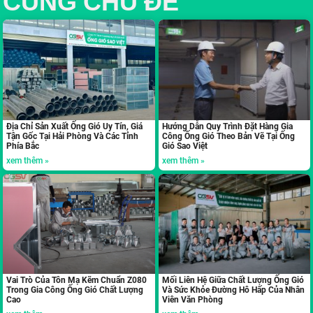
CÙNG CHỦ ĐỀ
Địa Chỉ Sản Xuất Ống Gió Uy Tín, Giá
Hướng Dẫn Quy Trình Đặt Hàng Gia
Tận Gốc Tại Hải Phòng Và Các Tỉnh
Công Ống Gió Theo Bản Vẽ Tại Ống
Phía Bắc
Gió Sao Việt
xem thêm »
xem thêm »
Vai Trò Của Tôn Mạ Kẽm Chuẩn Z080
Mối Liên Hệ Giữa Chất Lượng Ống Gió
Trong Gia Công Ống Gió Chất Lượng
Và Sức Khỏe Đường Hô Hấp Của Nhân
Cao
Viên Văn Phòng