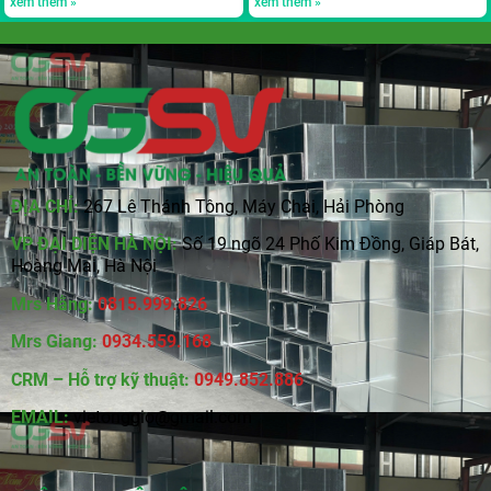
xem thêm »
xem thêm »
ĐỊA CHỈ:
267 Lê Thánh Tông, Máy Chai, Hải Phòng
VP ĐẠI DIỆN HÀ NỘI:
Số 19 ngõ 24 Phố Kim Đồng, Giáp Bát,
Hoàng Mai, Hà Nội
Mrs Hằng:
0815
.
999.826
Mrs Giang:
0934.559.168
CRM – Hỗ trợ kỹ thuật:
0949.852.886
EMAIL:
vietonggio@gmail.com