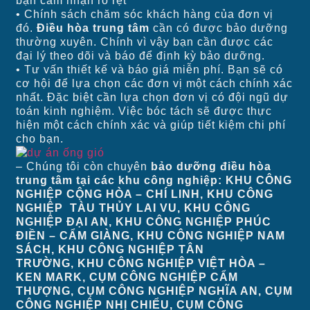
bạn cảm nhận rõ rệt
• Chính sách chăm sóc khách hàng của đơn vị
đó.
Điều hòa trung tâm
cần có được bảo dưỡng
thường xuyên. Chính vì vậy bạn cần được các
đại lý theo dõi và báo để định kỳ bảo dưỡng.
• Tư vấn thiết kế và báo giá miễn phí. Bạn sẽ có
cơ hội để lựa chọn các đơn vị một cách chính xác
nhất. Đặc biệt cần lựa chọn đơn vị có đội ngũ dự
toán kinh nghiệm. Việc bóc tách sẽ được thực
hiện một cách chính xác và giúp tiết kiệm chi phí
cho bạn.
– Chúng tôi còn chuyên
bảo dưỡng điều hòa
trung tâm tại các khu công nghiệp:
KHU CÔNG
NGHIỆP CỘNG HÒA – CHÍ LINH, KHU CÔNG
NGHIỆP TÀU THỦY LAI VU, KHU CÔNG
NGHIỆP ĐẠI AN, KHU CÔNG NGHIỆP PHÚC
ĐIỀN – CẨM GIÀNG, KHU CÔNG NGHIỆP NAM
SÁCH, KHU CÔNG NGHIỆP TÂN
TRƯỜNG, KHU CÔNG NGHIỆP VIỆT HÒA –
KEN MARK, CỤM CÔNG NGHIỆP CẨM
THƯỢNG, CỤM CÔNG NGHIỆP NGHĨA AN, CỤM
CÔNG NGHIỆP NHỊ CHIỂU, CỤM CÔNG