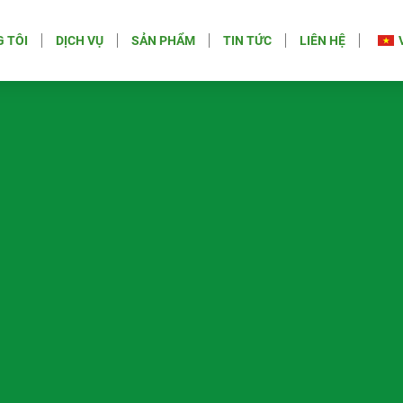
 TÔI
DỊCH VỤ
SẢN PHẨM
TIN TỨC
LIÊN HỆ