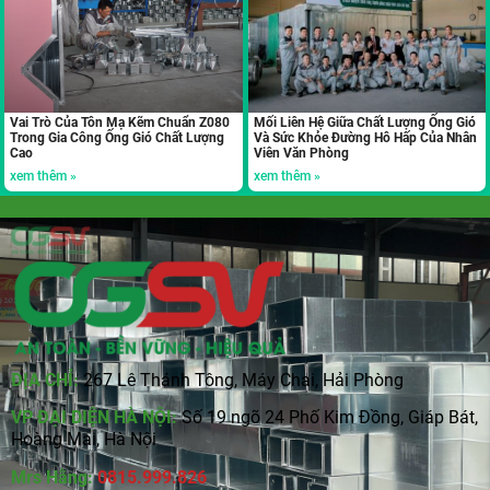
Vai Trò Của Tôn Mạ Kẽm Chuẩn Z080
Mối Liên Hệ Giữa Chất Lượng Ống Gió
Trong Gia Công Ống Gió Chất Lượng
Và Sức Khỏe Đường Hô Hấp Của Nhân
Cao
Viên Văn Phòng
xem thêm »
xem thêm »
ĐỊA CHỈ:
267 Lê Thánh Tông, Máy Chai, Hải Phòng
VP ĐẠI DIỆN HÀ NỘI:
Số 19 ngõ 24 Phố Kim Đồng, Giáp Bát,
Hoàng Mai, Hà Nội
Mrs Hằng:
0815
.
999.826