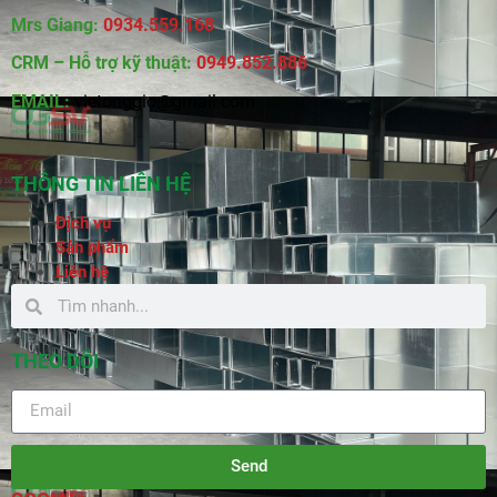
Mrs Giang:
0934.559.168
CRM – Hỗ trợ kỹ thuật:
0949.852.886
EMAIL:
vietonggio@gmail.com
THÔNG TIN LIÊN HỆ
Dịch vụ
Sản phẩm
Liên hệ
THEO DÕI
Send