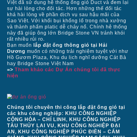
Việt đã sử dụng hệ thống ống gió Duct và đem lại
sự hài lòng cho đối tác. Hơn những thế đối tác
khá hài lòng về phần dịch vụ sau hậu mãi của
Sao Việt. Với khối bụi khổng lổ trong nhà xường
và thành phẩm platic dễ cháy nổ. Chính hệ thống
này đã giúp ông lớn Bridge Stone VN tránh khói
rất nhiều rủi ro.
Bạn muốn
lắp đặt ống thông gió tại Hải
Dương
muốn có những trải nghiệm tuyệt với như
Hồ Gươm Plaza, Khu du lịch nghĩ dưỡng Cát Bà
hay Bridge Stone Việt Nam
=>
Tham khảo các Dự Án chúng tôi đã thực
hiện
Chúng tôi chuyên thi công lắp đặt ống gió tại
các khu công nghiệp: KHU CÔNG NGHIỆP
CỘNG HÒA – CHÍ LINH, KHU CÔNG NGHIỆP
TÀU THỦY LAI VU, KHU CÔNG NGHIỆP ĐẠI
AN, KHU CÔNG NGHIỆP PHÚC ĐIỀN – CẨM