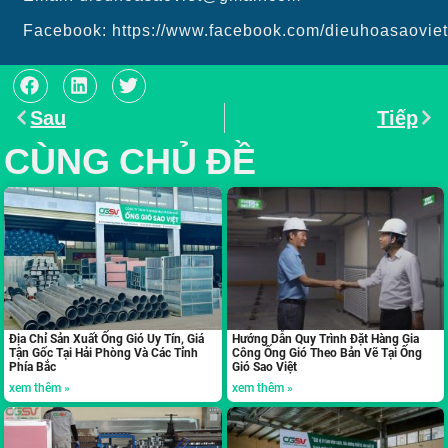
Facebook: https://www.facebook.com/dieuhoasaoviet
Sau
Tiếp
CÙNG CHỦ ĐỀ
Địa Chỉ Sản Xuất Ống Gió Uy Tín, Giá
Hướng Dẫn Quy Trình Đặt Hàng Gia
Tận Gốc Tại Hải Phòng Và Các Tỉnh
Công Ống Gió Theo Bản Vẽ Tại Ống
Phía Bắc
Gió Sao Việt
xem thêm »
xem thêm »