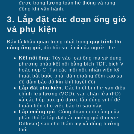
được trọng lượng toàn hệ thống và rung
động khi vận hành.
3. Lắp đặt các đoạn ống gió
và phụ kiện
Đây là khâu quan trọng nhất trong
quy trình thi
công ống gió
, đòi hỏi sự tỉ mỉ của người thợ.
Kết nối ống:
Tùy vào loại ống mà sử dụng
phương pháp kết nối bằng bích TDF, bích V
hoặc nẹp C. Tại các mối nối, nhân viên kỹ
thuật bắt buộc phải dán gioăng đệm cao su
để đảm bảo độ kín khít tuyệt đối.
Lắp đặt phụ kiện:
Các thiết bị như van điều
chỉnh lưu lượng (VCD), van chặn lửa (FD)
và các hộp box gió được lắp đúng vị trí để
thuận tiện cho việc bảo trì sau này.
Lắp miệng gió:
Công đoạn cuối cùng của
phần thô là lắp đặt các miệng gió (Louvre,
Diffuser) sao cho thẩm mỹ và đúng hướng
thổi.