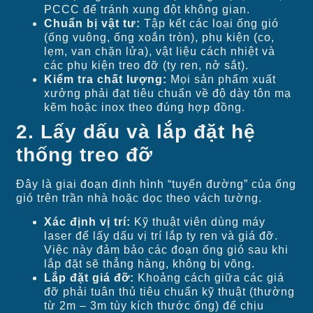
PCCC để tránh xung đột không gian.
Chuẩn bị vật tư:
Tập kết các loại ống gió
(ống vuông, ống xoắn tròn), phụ kiện (co,
lẹm, van chặn lửa), vật liệu cách nhiệt và
các phụ kiện treo đỡ (ty ren, nở sắt).
Kiểm tra chất lượng:
Mọi sản phẩm xuất
xưởng phải đạt tiêu chuẩn về độ dày tôn mạ
kẽm hoặc inox theo đúng hợp đồng.
2. Lấy dấu và lắp đặt hệ
thống treo đỡ
Đây là giai đoạn định hình “tuyến đường” của ống
gió trên trần nhà hoặc dọc theo vách tường.
Xác định vị trí:
Kỹ thuật viên dùng máy
laser để lấy dấu vị trí lắp ty ren và giá đỡ.
Việc này đảm bảo các đoạn ống gió sau khi
lắp đặt sẽ thẳng hàng, không bị võng.
Lắp đặt giá đỡ:
Khoảng cách giữa các giá
đỡ phải tuân thủ tiêu chuẩn kỹ thuật (thường
từ 2m – 3m tùy kích thước ống) để chịu