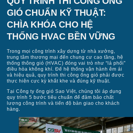
QUY TRÌNH THI CÔNG ỐNG
GIÓ CHUẨN KỸ THUẬT:
CHÌA KHÓA CHO HỆ
THỐNG HVAC BỀN VỮNG
Trong mọi công trình xây dựng từ nhà xưởng,
trung tâm thương mại đến chung cư cao tầng, hệ
thống thông gió (HVAC) đóng vai trò như “lá phổi”
điều hòa không khí. Để hệ thống vận hành êm ái
và hiệu quả, quy trình thi công ống gió phải được
thực hiện cực kỳ khắt khe và đúng kỹ thuật.
Tại Công ty ống gió Sao Việt, chúng tôi áp dụng
quy trình 5 bước tiêu chuẩn để đảm bảo chất
lượng công trình và tiến độ bàn giao cho khách
hàng.