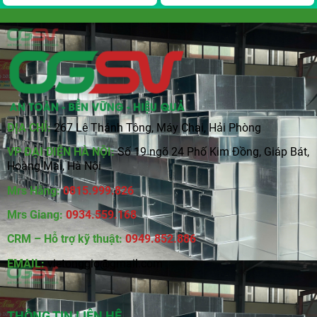
ĐỊA CHỈ:
267 Lê Thánh Tông, Máy Chai, Hải Phòng
VP ĐẠI DIỆN HÀ NỘI:
Số 19 ngõ 24 Phố Kim Đồng, Giáp Bát,
Hoàng Mai, Hà Nội
Mrs Hằng:
0815
.
999.826
Mrs Giang:
0934.559.168
CRM – Hỗ trợ kỹ thuật:
0949.852.886
EMAIL:
vietonggio@gmail.com
THÔNG TIN LIÊN HỆ